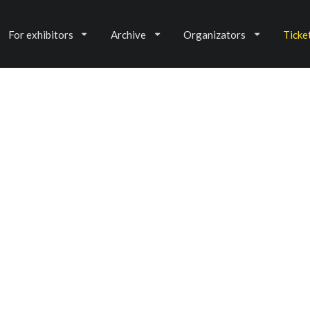
For exhibitors
Archive
Organizators
Ticke